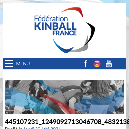
MENU
Facebook
Instagram
Youtube
445107231_1249092713046708_483213