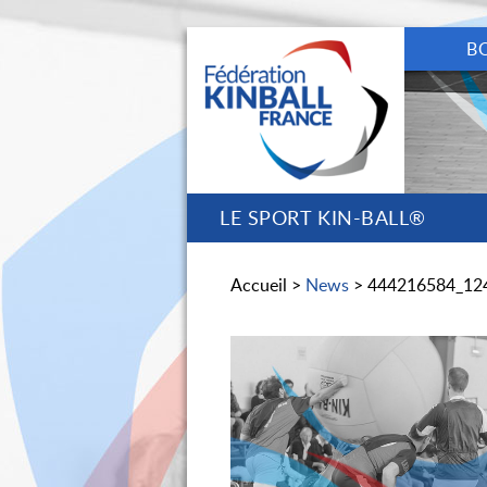
B
LE SPORT KIN-BALL®
Accueil >
News
> 444216584_12