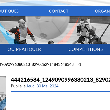
OUTIQUES
CONTACT
ORGAN
OÙ PRATIQUER
COMPÉTITIONS
49090996380213_8290262914843648348_n-1
444216584_1249090996380213_8290
Publié le
Jeudi 30 Mai 2024