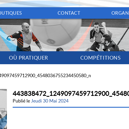
OUTIQUES
CONTACT
ORGAN
OÙ PRATIQUER
COMPÉTITIONS
49097459712900_4548036755234450580_n
443838472_1249097459712900_4548
Publié le
Jeudi 30 Mai 2024