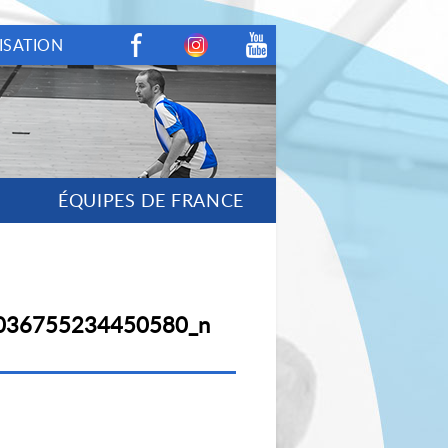
ISATION
Facebook
Instagram
Youtube
ÉQUIPES DE FRANCE
036755234450580_n