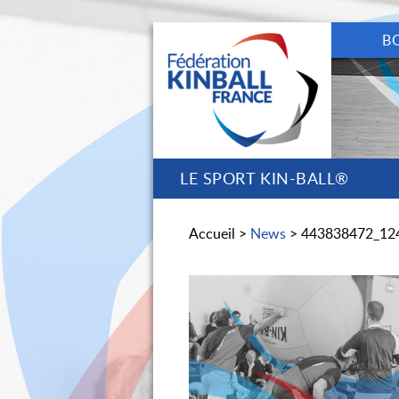
B
LE SPORT KIN-BALL®
Accueil >
News
> 443838472_12