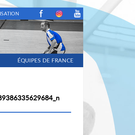
ISATION
Facebook
Instagram
Youtube
ÉQUIPES DE FRANCE
89386335629684_n