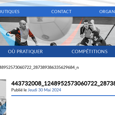
OUTIQUES
CONTACT
ORGAN
OÙ PRATIQUER
COMPÉTITIONS
48952573060722_287389386335629684_n
443732008_1248952573060722_2873
Publié le
Jeudi 30 Mai 2024