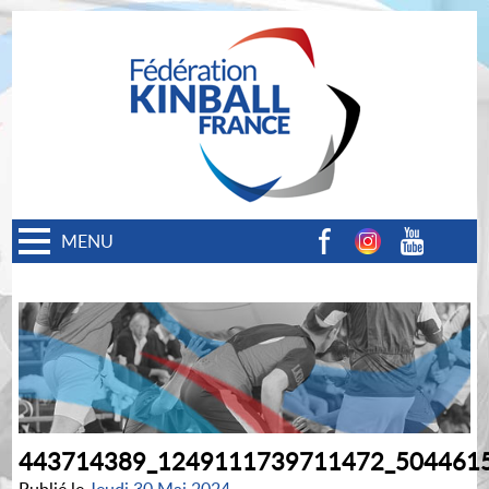
MENU
Facebook
Instagram
Youtube
443714389_1249111739711472_504461