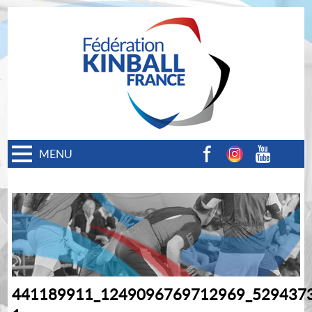
MENU
Facebook
Instagram
Youtube
441189911_1249096769712969_529437