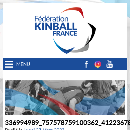
MENU
Facebook
Instagram
Youtube
336994989_757578759100362_4122367