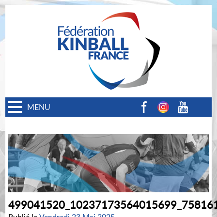
MENU
Facebook
Instagram
Youtube
499041520_10237173564015699_75816