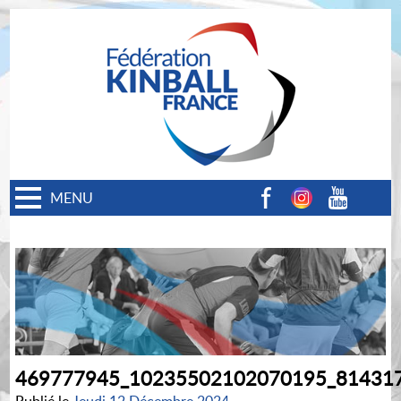
MENU
Facebook
Instagram
Youtube
469777945_10235502102070195_81431