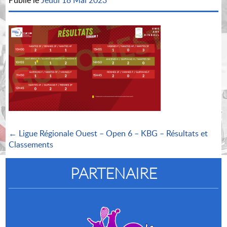
Publié le
Jeudi 18 Mai 2023
← Ligue Régionale Ouest – Open 6 – KBG – Résultats et
Classements
PARTENAIRE