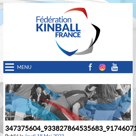
MENU
Facebook
Instagram
Youtube
347375604_933827864535683_9174607