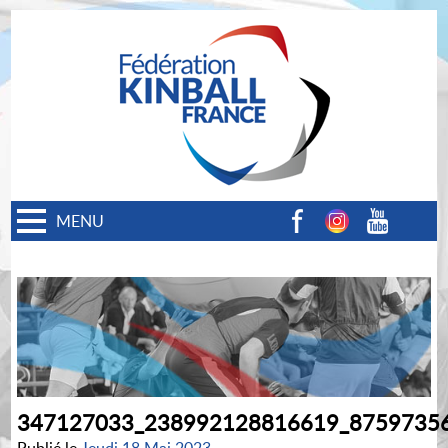
MENU
Facebook
Instagram
Youtube
347127033_238992128816619_8759735