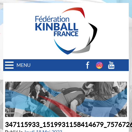
MENU
Facebook
Instagram
Youtube
347115933_1519931158414679_757672