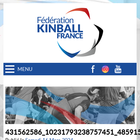
MENU
Facebook
Instagram
Youtube
431562586_10231793238757451_48591