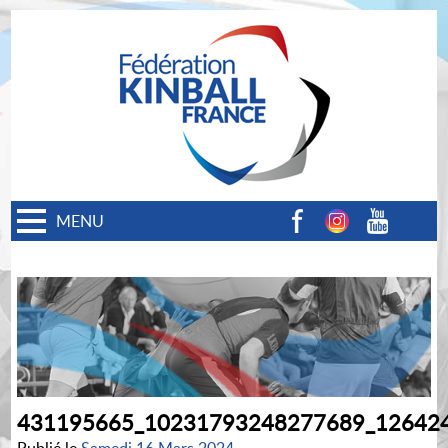
MENU
Facebook
Instagram
Youtube
431195665_10231793248277689_12642