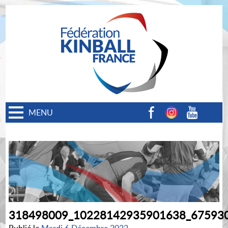
MENU
Facebook
Instagram
Youtube
318498009_10228142935901638_67593