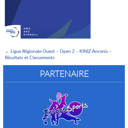
← Ligue Régionale Ouest – Open 2 – KINIZ Ancenis –
Résultats et Classements
PARTENAIRE