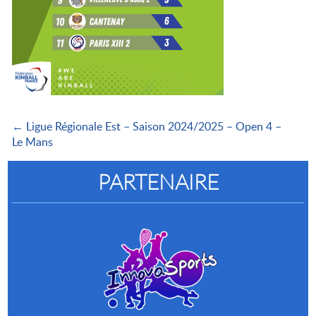
← Ligue Régionale Est – Saison 2024/2025 – Open 4 –
Le Mans
PARTENAIRE