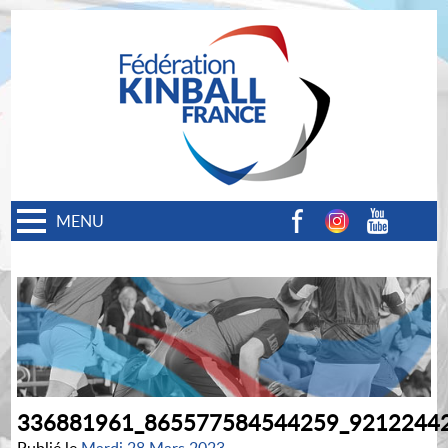
MENU
Facebook
Instagram
Youtube
336881961_865577584544259_9212244