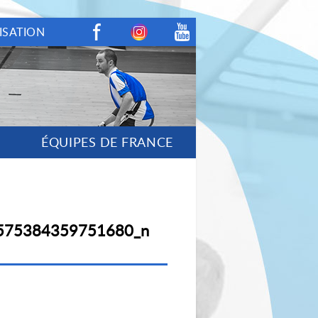
ISATION
Facebook
Instagram
Youtube
ÉQUIPES DE FRANCE
575384359751680_n