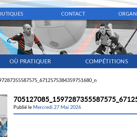
OUTIQUES
CONTACT
ORGAN
OÙ PRATIQUER
COMPÉTITIONS
97287355587575_6712575384359751680_n
705127085_1597287355587575_6712
Publié le
Mercredi 27 Mai 2026