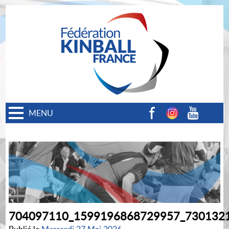
MENU
Facebook
Instagram
Youtube
704097110_1599196868729957_730132