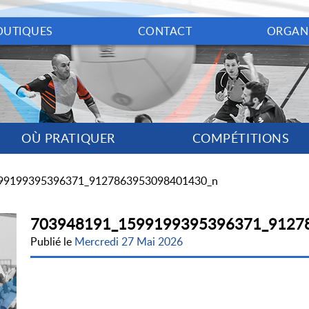
OUTIQUES
CONTACT
ORGAN
OÙ PRATIQUER
COMPÉTITIONS
99199395396371_9127863953098401430_n
703948191_1599199395396371_9127
Publié le
Mercredi 27 Mai 2026