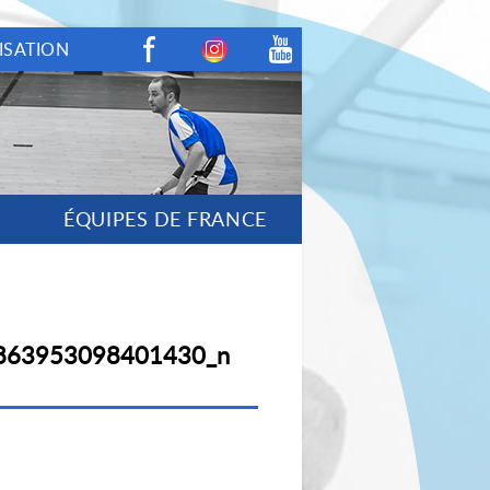
ISATION
Facebook
Instagram
Youtube
ÉQUIPES DE FRANCE
863953098401430_n