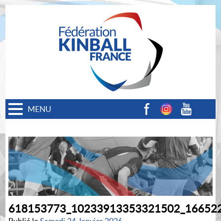
MENU
Facebook
Instagram
Youtube
618153773_10233913353321502_16652