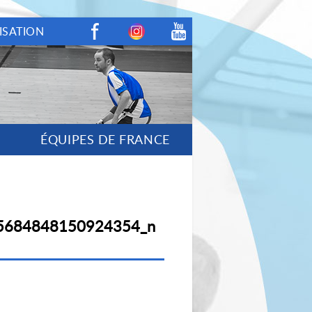
ISATION
Facebook
Instagram
Youtube
ÉQUIPES DE FRANCE
5684848150924354_n