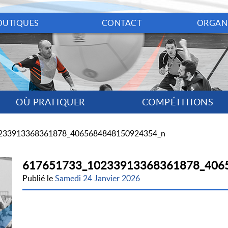
OUTIQUES
CONTACT
ORGAN
OÙ PRATIQUER
COMPÉTITIONS
233913368361878_4065684848150924354_n
617651733_10233913368361878_406
Publié le
Samedi 24 Janvier 2026