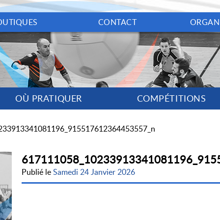
OUTIQUES
CONTACT
ORGAN
OÙ PRATIQUER
COMPÉTITIONS
233913341081196_915517612364453557_n
617111058_10233913341081196_915
Publié le
Samedi 24 Janvier 2026