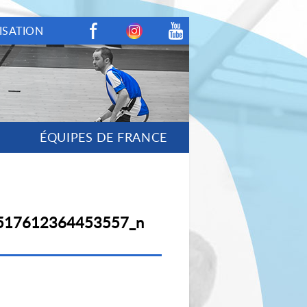
ISATION
Facebook
Instagram
Youtube
ÉQUIPES DE FRANCE
517612364453557_n