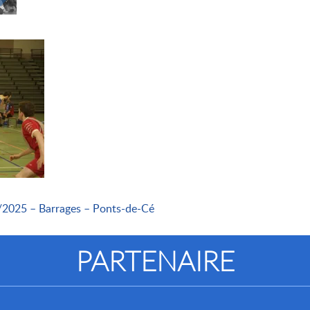
/2025 – Barrages – Ponts-de-Cé
PARTENAIRE