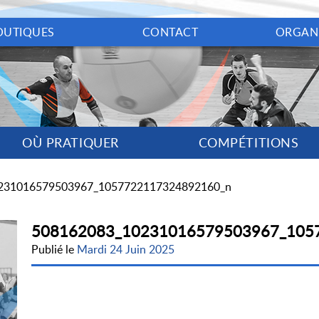
OUTIQUES
CONTACT
ORGAN
OÙ PRATIQUER
COMPÉTITIONS
231016579503967_1057722117324892160_n
508162083_10231016579503967_105
Publié le
Mardi 24 Juin 2025