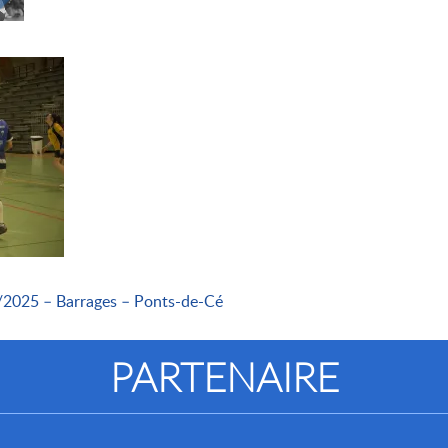
/2025 – Barrages – Ponts-de-Cé
PARTENAIRE