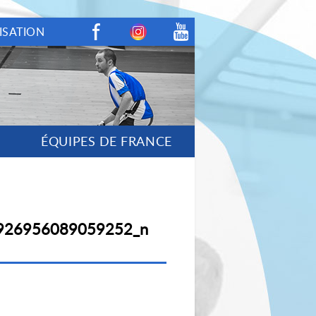
ISATION
Facebook
Instagram
Youtube
ÉQUIPES DE FRANCE
926956089059252_n