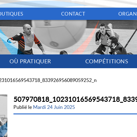
OUTIQUES
CONTACT
ORGAN
OÙ PRATIQUER
COMPÉTITIONS
231016569543718_833926956089059252_n
507970818_10231016569543718_833
Publié le
Mardi 24 Juin 2025