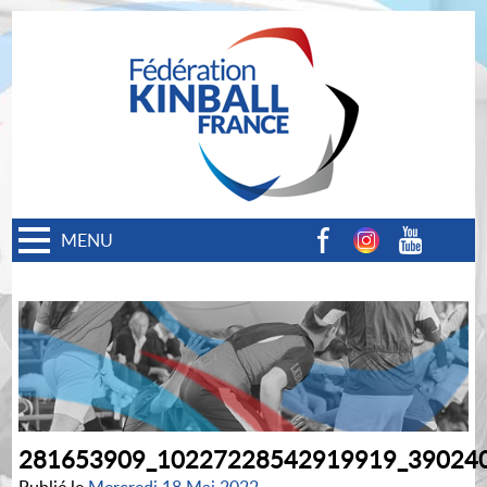
MENU
Facebook
Instagram
Youtube
281653909_10227228542919919_39024