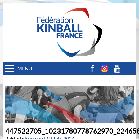
MENU
Facebook
Instagram
Youtube
447522705_10231780778762970_22465