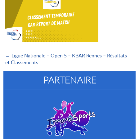
← Ligue Nationale – Open 5 – KBAR Rennes – Résultats
et Classements
PARTENAIRE