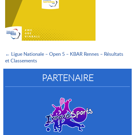
← Ligue Nationale – Open 5 – KBAR Rennes – Résultats
et Classements
PARTENAIRE