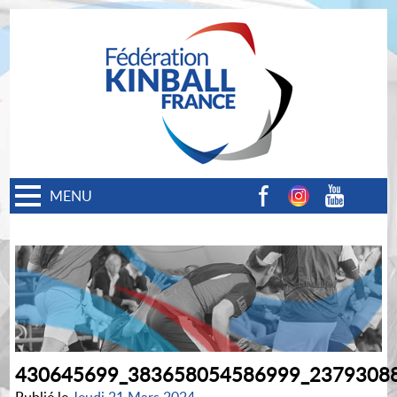
MENU
Facebook
Instagram
Youtube
430645699_383658054586999_2379308