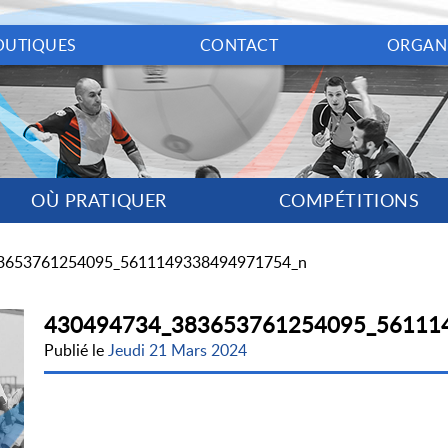
OUTIQUES
CONTACT
ORGAN
OÙ PRATIQUER
COMPÉTITIONS
3653761254095_5611149338494971754_n
430494734_383653761254095_56111
Publié le
Jeudi 21 Mars 2024