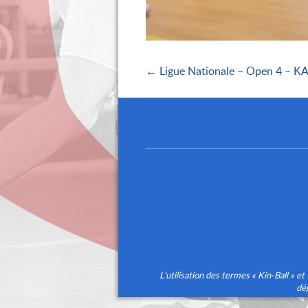
← Ligue Nationale – Open 4 – KA
L’utilisation des termes « Kin-Ball 
dé