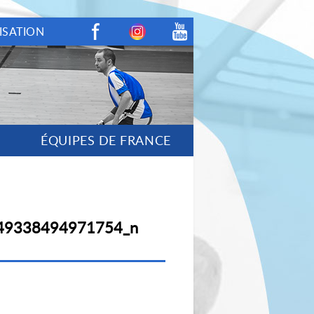
ISATION
Facebook
Instagram
Youtube
ÉQUIPES DE FRANCE
49338494971754_n