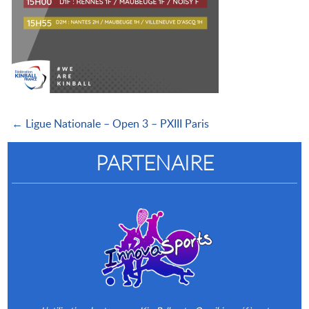
← Ligue Nationale – Open 3 – PXIII Paris
PARTENAIRE