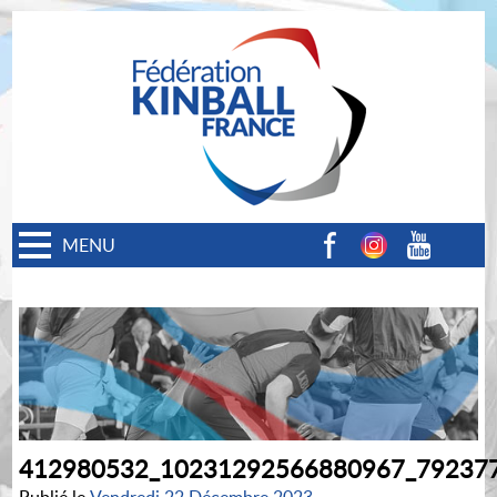
MENU
Facebook
Instagram
Youtube
412980532_10231292566880967_79237