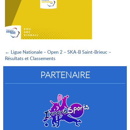
← Ligue Nationale – Open 2 – SKA-B Saint-Brieuc –
Résultats et Classements
PARTENAIRE