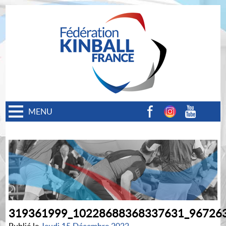
MENU
Facebook
Instagram
Youtube
319361999_10228688368337631_96726