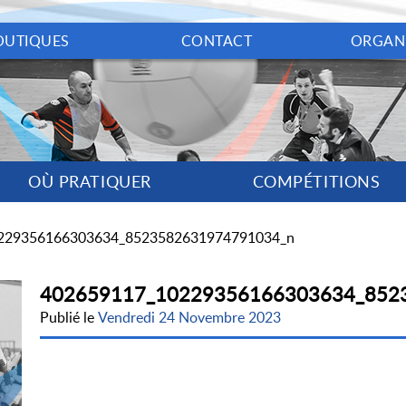
OUTIQUES
CONTACT
ORGAN
OÙ PRATIQUER
COMPÉTITIONS
229356166303634_8523582631974791034_n
402659117_10229356166303634_852
Publié le
Vendredi 24 Novembre 2023