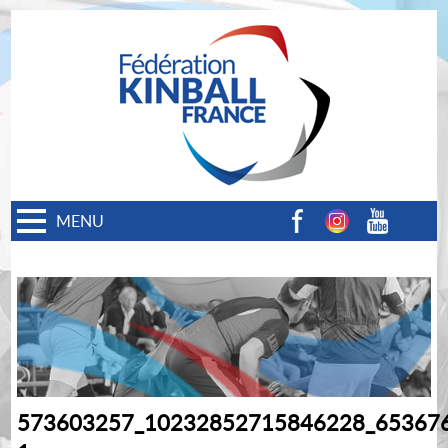
MENU
Facebook
Instagram
Youtube
573603257_10232852715846228_65367