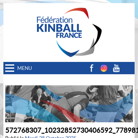
MENU
Facebook
Instagram
Youtube
572768307_10232852730406592_77898