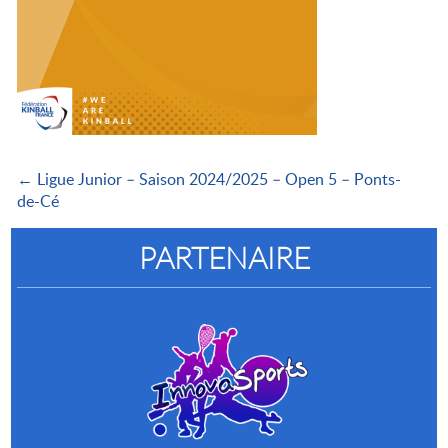
← Ligue Junior – Saison 2024/2025 – Open 5 – Ponts-
de-Cé
PARTENAIRE