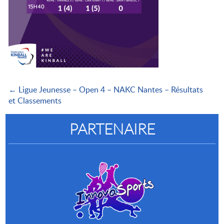
← Ligue Jeunesse – Open 4 – NAKC Nantes – Résultats
et Classements
PARTENAIRE