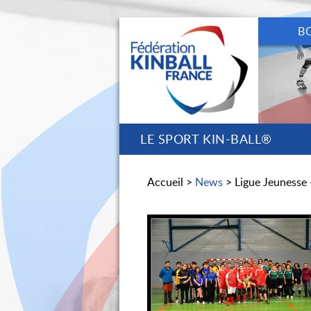
B
LE SPORT KIN-BALL®
Accueil >
News
> Ligue Jeunesse