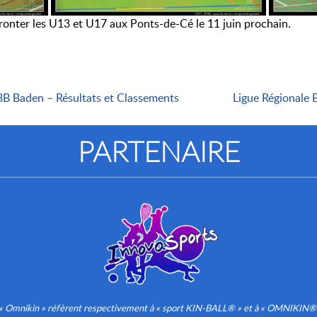
fronter les U13 et U17 aux Ponts-de-Cé le 11 juin prochain.
B Baden – Résultats et Classements
Ligue Régionale
PARTENAIRE
» et « Omnikin » réfèrent respectivement à « sport KIN-BALL® » et à « OMNIKIN