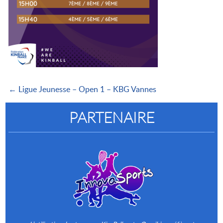
← Ligue Jeunesse – Open 1 – KBG Vannes
PARTENAIRE