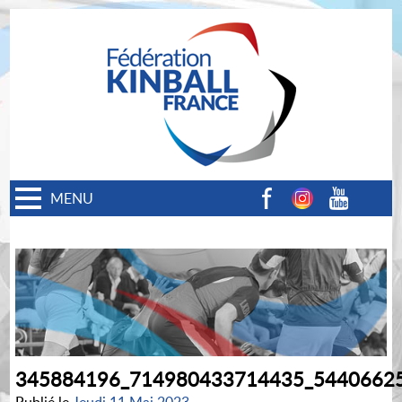
MENU
Facebook
Instagram
Youtube
345884196_714980433714435_5440662