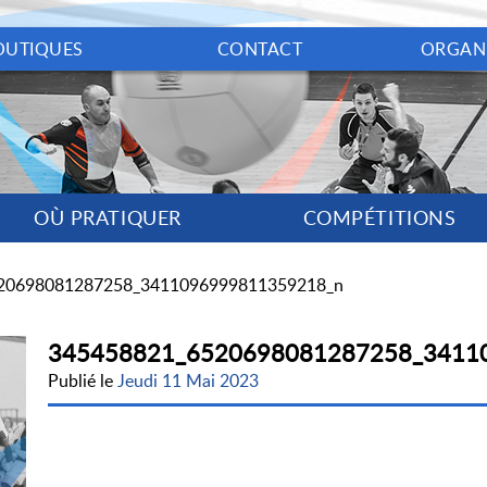
OUTIQUES
CONTACT
ORGAN
OÙ PRATIQUER
COMPÉTITIONS
20698081287258_3411096999811359218_n
345458821_6520698081287258_3411
Publié le
Jeudi 11 Mai 2023