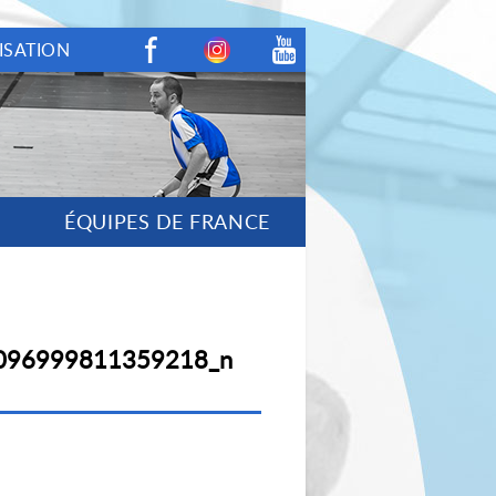
ISATION
Facebook
Instagram
Youtube
ÉQUIPES DE FRANCE
096999811359218_n