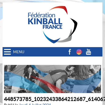
MENU
Facebook
Instagram
Youtube
448573785_10232433864212687_61406